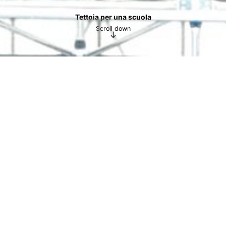
Tettoia per una scuola
Scroll down
Tettoia per una scuola
ANNO
2022-26
STRUTTURA SCOLASTICA - NUOVA
POSIZIONE
COSTRUZIONE, ROMA (RM)
AREA
1300 MQ
CAPO PROGETTO
CARLO CASTELLI, LORENZO CASTELLI
La tettoia tecnologica per una scuola
internazionale di Roma nasce dalla necessità di
ospitare nuovi campi sportivi, con l’intento di
introdurre un elemento leggero capace di
dialogare sia con il contesto edificato del