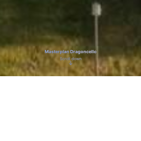
Masterplan Dragoncello
Scroll down
Masterplan Dragoncello
ANNO
2010-2026
POSIZIONE
ROMA
TIPO
MASTERPLAN
AREA
1,5 KMQ
CAPO PROGETTO
CARLO CASTELLI