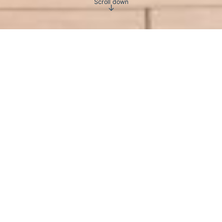
Scroll down
Hotel Cavalieri Fori Imperiali
ANNO
2024-25
POSIZIONE
ROME (IT)
TIPO
HOSPITALITY - ADAPTIVE REUSE
AREA
600 M2
CAPO PROGETTO
GIOVANNI ZORZI
L’Hotel Cavalieri Fori Imperiali, situato nel cuore
del quartiere Monti di Roma, a pochi passi dal
Colosseo e dai Fori Imperiali, trae ispirazione dal
ricco patrimonio storico e culturale della zona.
Ogni dettaglio è studiato per evocare la bellezza
dell’antica Roma, fondendola armoniosamente con